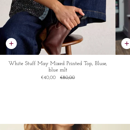
Schnelles
S
Hinzufügen
H
White Stuff May Mixed Printed Top, Bluse,
blue mlt
€40,00
€80,00