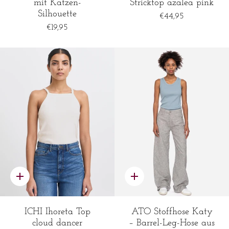
mit Katzen-
Stricktop azalea pink
Silhouette
€44,95
€19,95
Schnelles
Schnelles
Hinzufügen
Hinzufügen
ICHI Ihoreta Top
ATO Stoffhose Katy
cloud dancer
– Barrel-Leg-Hose aus