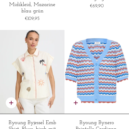
Midikleid, Mazarine
€69,90
blau grün
€109,95
Schnelles
Schnelles
Hinzufügen
Hinzufügen
B.young Byjessel Emb
B.young Bynero