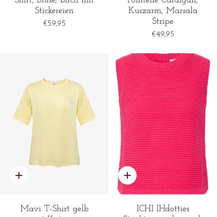
Shirt, Bluse, birch mit
Pointelle Cardigan,
Stickereien
Kurzarm, Marsala
Stripe
€59,95
€49,95
Schnelles
Schnelles
Hinzufügen
Hinzufügen
Mavi T-Shirt gelb
ICHI IHdotties