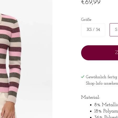
€69,99
Größe
XS / 34
S
Z
Gewöhnlich fertig
Shop-Info ansehe
Material:
8% Metalli
18% Polyam
36% Polyest