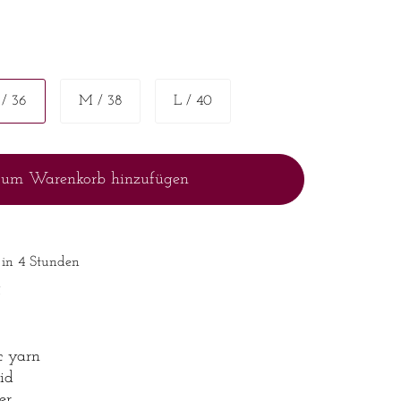
 / 36
M / 38
L / 40
um Warenkorb hinzufügen
 in 4 Stunden
n
c yarn
id
er